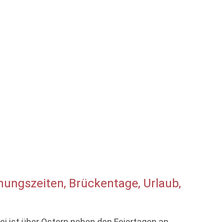
ungszeiten, Brückentage, Urlaub,
i ist über Ostern neben den Feiertagen an