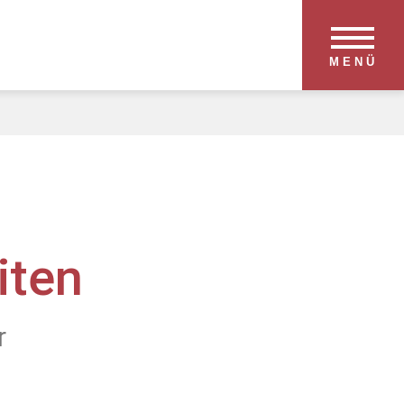
MENÜ
iten
r